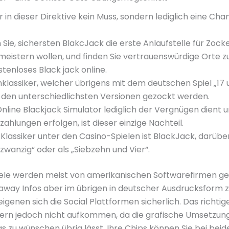
er in dieser Direktive kein Muss, sondern lediglich eine Ch
Sie, sichersten BlakcJack die erste Anlaufstelle für Zocker
meistern wollen, und finden Sie vertrauenswürdige Orte 
stenloses Black jack online.
klassiker, welcher übrigens mit dem deutschen Spiel „17 
in den unterschiedlichsten Versionen gezockt werden.
nline Blackjack Simulator lediglich der Vergnügen dient 
zahlungen erfolgen, ist dieser einzige Nachteil.
 Klassiker unter den Casino-Spielen ist BlackJack, darüb
dzwanzig“ oder als „Siebzehn und Vier“.
le werden meist von amerikanischen Softwarefirmen gel
away Infos aber im übrigen in deutscher Ausdrucksform 
igenen sich die Social Plattformen sicherlich. Das richtig
ern jedoch nicht aufkommen, da die grafische Umsetzung
s zu wünschen übrig lässt. Ihre Chips können Sie bei beid