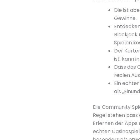
Die ist ab
Gewinne.
Entdecken 
Blackjack 
Spielen ko
Der Karten
ist, kann 
Dass das O
realen Aus
Ein echter
als „Einun
Die Community Spie
Regel stehen pass 
Erlernen der Apps e
echten Casinospiel
besonders oft etwa