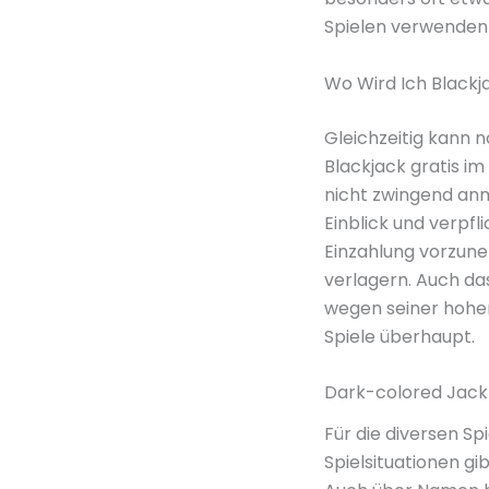
Spielen verwenden 
Wo Wird Ich Blackj
Gleichzeitig kann 
Blackjack gratis i
nicht zwingend anm
Einblick und verpf
Einzahlung vorzune
verlagern. Auch das
wegen seiner hohen 
Spiele überhaupt.
Dark-colored Jack
Für die diversen Sp
Spielsituationen gib