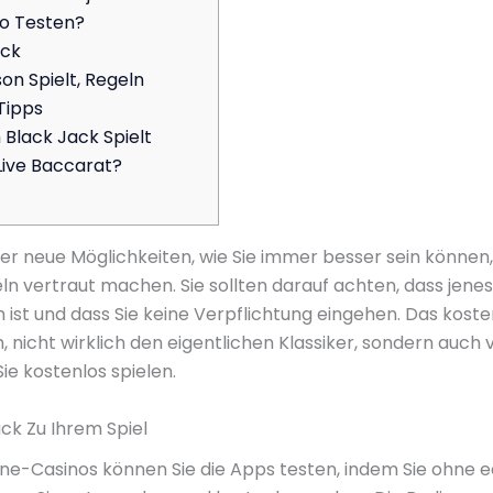
o Testen?
ack
on Spielt, Regeln
Tipps
Black Jack Spielt
Live Baccarat?
r neue Möglichkeiten, wie Sie immer besser sein können,
eln vertraut machen. Sie sollten darauf achten, dass jenes
h ist und dass Sie keine Verpflichtung eingehen. Das kost
 nicht wirklich den eigentlichen Klassiker, sondern auch
ie kostenlos spielen.
ck Zu Ihrem Spiel
ine-Casinos können Sie die Apps testen, indem Sie ohne e