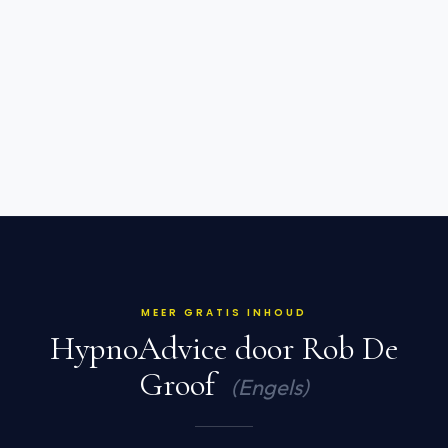
MEER GRATIS INHOUD
HypnoAdvice door Rob De
Groof
(Engels)