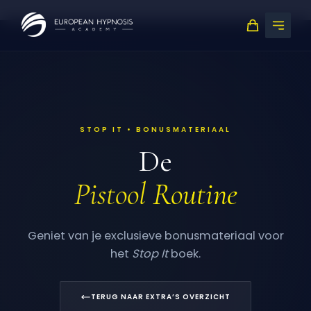
Skip
to
content
STOP IT • BONUSMATERIAAL
De
Pistool Routine
Geniet van je exclusieve bonusmateriaal voor
het
Stop It
boek.
TERUG NAAR EXTRA’S OVERZICHT